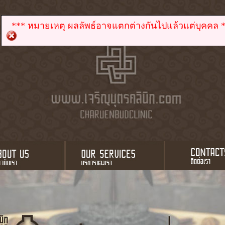
*** หมายเหตุ ผลลัพธ์อาจแตกต่างกันไปแล้วแต่บุคคล