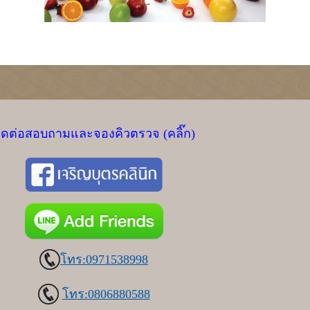
ิดต่อสอบถามและจองคิวตรวจ (คลิ๊ก)
โทร:0971538998
โทร:0806880588