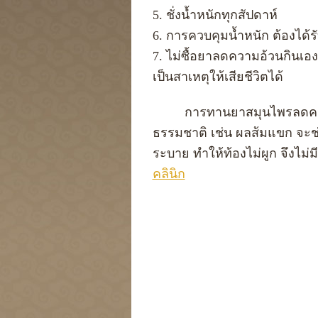
5. ชั่งน้ำหนักทุกสัปดาห์
6. การควบคุมน้ำหนัก ต้องได้
7. ไม่ซื้อยาลดความอ้วนกินเ
เป็นสาเหตุให้เสียชีวิตได้
การทานยาสมุนไพรลดความอ้ว
ธรรมชาติ เช่น ผลส้มแขก จะช
ระบาย ทำให้ท้องไม่ผูก จึงไ
คลินิก