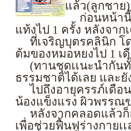
แล้ว(ลูกชาย)
ก่อนหน้านี้ป
แท้งไป 1 ครั้ง หลังจ
ที่เจริญบุตรคลินิก 
ต้มของหมอหยงไป 1 เดื
(ทานชุดเเนะนำกันทั้งค
ธรรมชาติได้เลย และยั
ไปถึงอายุครรภ์เดือน
น้องแข็งแรง ผิวพรรณ
หลังจากคลอดแล้วก็ส
เพื่อช่วยฟื้นฟูร่างกายเ