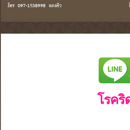
โรคริ