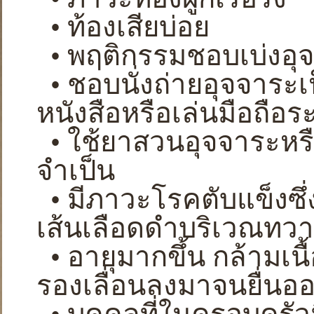
• ท้องเสียบ่อย
• พฤติกรรมชอบเบ่งอุ
• ชอบนั่งถ่ายอุจจาระเป
หนังสือหรือเล่นมือถือร
• ใช้ยาสวนอุจจาระหร
จำเป็น
• มีภาวะโรคตับแข็งซึ่
เส้นเลือดดำบริเวณทวา
• อายุมากขึ้น กล้ามเ
รองเลื่อนลงมาจนยื่น