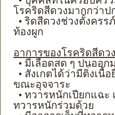
• บุคคลที่ในครอบครัวม
โรคริดสีดวงมากกว่าปก
• ริดสีดวงช่วงตั้งครร
ท้องผูก
อาการของโรคริดสีดว
• มีเลือดสด ๆ ปนออกม
• สังเกตได้ว่ามีติ่งเน
ขณะอุจจาระ
• ทวารหนักเปียกแฉะ 
ทวารหนักร่วมด้วย